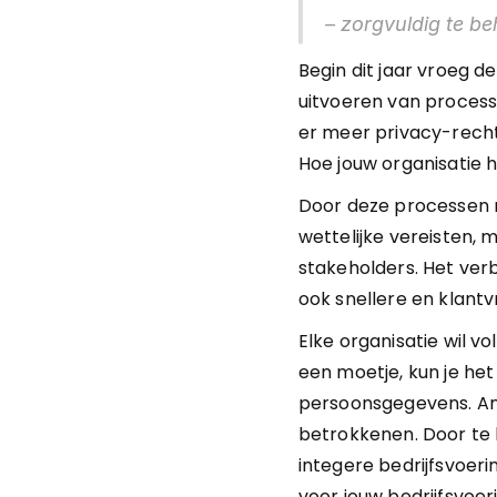
– zorgvuldig te b
Begin dit jaar vroeg 
uitvoeren van process
er meer privacy-rechte
Hoe jouw organisatie 
Door deze processen na
wettelijke vereisten,
stakeholders. Het verb
ook snellere en klantv
Elke organisatie wil vo
een moetje, kun je he
persoonsgegevens. An
betrokkenen. Door te la
integere bedrijfsvoer
voor jouw bedrijfsvoer