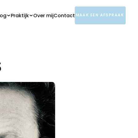
log
Praktijk
Over mij
Contact
MAAK EEN AFSPRAAK
MAAK EEN AFSPRAAK
5