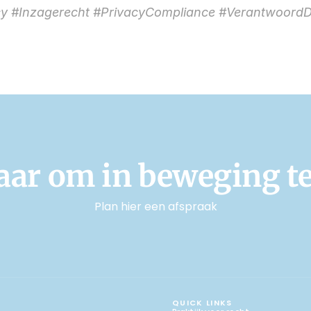
 #Inzagerecht #PrivacyCompliance #VerantwoordD
laar om in beweging t
Plan hier een afspraak
MAAK EEN AFSPRAAK
MAAK EEN AFSPRAAK
QUICK LINKS