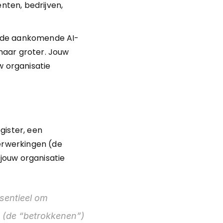
nten, bedrijven, 
n de aankomende AI-
aar groter. Jouw 
 organisatie 
ister, een 
rwerkingen (de 
ouw organisatie 
sentieel om 
 (de “betrokkenen”) 