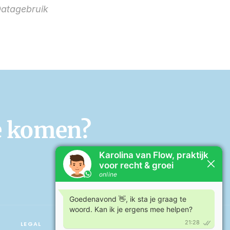
atagebruik
e komen? 
LEGAL