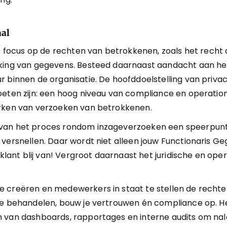
aal
de focus op de rechten van betrokkenen, zoals het recht o
king van gegevens. Besteed daarnaast aandacht aan he
r binnen de organisatie. De hoofddoelstelling van priva
eten zijn: een hoog niveau van compliance en operatione
erken van verzoeken van betrokkenen.
van het proces rondom inzageverzoeken een speerpunt 
 versnellen. Daar wordt niet alleen jouw Functionaris 
 klant blij van! Vergroot daarnaast het juridische en oper
 creëren en medewerkers in staat te stellen de rechte
te behandelen, bouw je vertrouwen én compliance op. He
 van dashboards, rapportages en interne audits om nale