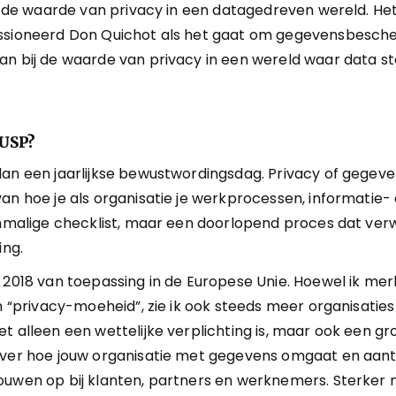
j de waarde van privacy in een datagedreven wereld. Het i
ssioneerd Don Quichot als het gaat om gegevensbescher
an bij de waarde van privacy in een wereld waar data s
 USP?
dan een jaarlijkse bewustwordingsdag. Privacy of gegev
an hoe je als organisatie je werkprocessen, informatie-
enmalige checklist, maar een doorlopend proces dat verw
ing.
 2018 van toepassing in de Europese Unie. Hoewel ik merk
an “privacy-moeheid”, zie ik ook steeds meer organisaties
t alleen een wettelijke verplichting is, maar ook een g
over hoe jouw organisatie met gegevens omgaat en aant
uwen op bij klanten, partners en werknemers. Sterker no