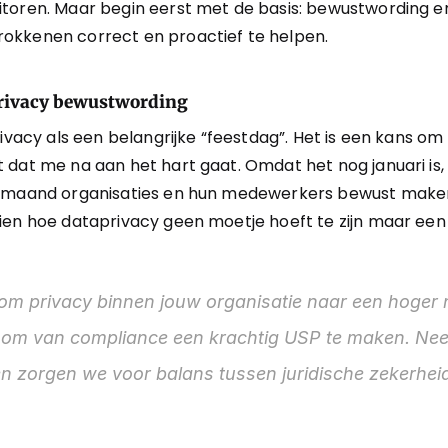
toren. Maar begin eerst met de basis: bewustwording 
okkenen correct en proactief te helpen.
privacy bewustwording
rivacy als een belangrijke “feestdag”. Het is een kans o
dat me na aan het hart gaat. Omdat het nog januari is, 
e maand organisaties en hun medewerkers bewust make
ien hoe dataprivacy geen moetje hoeft te zijn maar een 
 om privacy binnen jouw organisatie naar een hoger ni
m van compliance een krachtig USP te maken. Neem
 zorgen we voor balans tussen juridische zekerheid