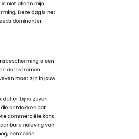
s niet alleen mijn 
ming. Deze dag is het 
teeds dominanter 
ensbescherming is een 
 en datastromen 
even moet zijn in jouw 
 dat er bijna zeven 
 die ontdekken dat 
rote commerciële kans 
oonbare naleving van 
g, een solide 