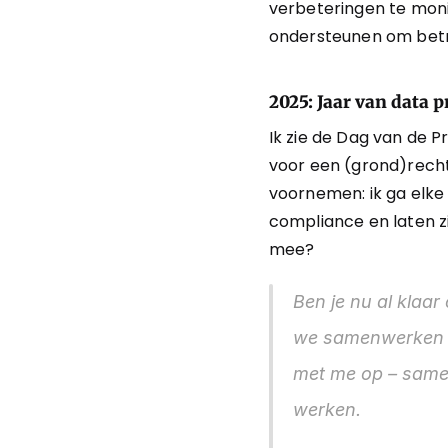
verbeteringen te moni
ondersteunen om betr
2025: Jaar van data 
Ik zie de Dag van de P
voor een (grond)recht 
voornemen: ik ga elk
compliance en laten z
mee?
Ben je nu al klaar
we samenwerken o
met me op – samen
werken.