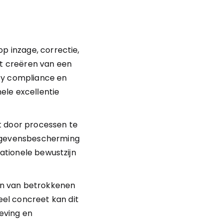
p inzage, correctie, 
t creëren van een 
cy compliance en 
le excellentie 
door processen te 
Gegevensbescherming 
ationele bewustzijn 
n van betrokkenen 
el concreet kan dit 
ving en 