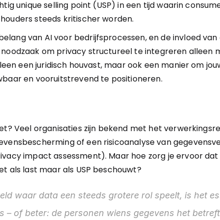
tig unique selling point (USP) in een tijd waarin consume
houders steeds kritischer worden.
elang van AI voor bedrijfsprocessen, en de invloed va
 noodzaak om privacy structureel te integreren alleen m
alleen een juridisch houvast, maar ook een manier om jouw
wbaar en vooruitstrevend te positioneren.
et? Veel organisaties zijn bekend met het verwerkingsreg
gevensbescherming of een risicoanalyse van gegevensve
ivacy impact assessment). Maar hoe zorg je ervoor dat j
et als last maar als USP beschouwt?
reld waar data een steeds grotere rol speelt, is het es
– of beter: de personen wiens gegevens het betreft