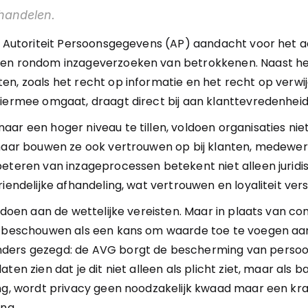
ehandelen.
de Autoriteit Persoonsgegevens (AP) aandacht voor het a
en rondom inzageverzoeken van betrokkenen. Naast het 
n, zoals het recht op informatie en het recht op verwij
hiermee omgaat, draagt direct bij aan klanttevredenheid
ar een hoger niveau te tillen, voldoen organisaties niet
 maar bouwen ze ook vertrouwen op bij klanten, medewer
eteren van inzageprocessen betekent niet alleen juridis
riendelijke afhandeling, wat vertrouwen en loyaliteit vers
ldoen aan de wettelijke vereisten. Maar in plaats van com
t beschouwen als een kans om waarde toe te voegen aan
ders gezegd: de AVG borgt de bescherming van persoo
ten zien dat je dit niet alleen als plicht ziet, maar als b
ing, wordt privacy geen noodzakelijk kwaad maar een kra
ing.