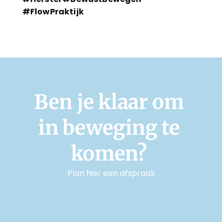
#FlowPraktijk
Ben je klaar om 
in beweging te 
komen? 
Plan hier een afspraak
MAAK EEN AFSPRAAK
MAAK EEN AFSPRAAK