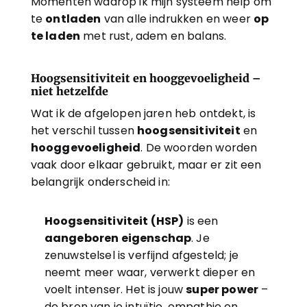
Momenten waarop ik mijn systeem help om 
te 
ontladen
 van alle indrukken en weer 
op 
te laden
 met rust, adem en balans.
Hoogsensitiviteit en hooggevoeligheid – 
niet hetzelfde
Wat ik de afgelopen jaren heb ontdekt, is 
het verschil tussen 
hoogsensitiviteit
 en 
hooggevoeligheid
. De woorden worden 
vaak door elkaar gebruikt, maar er zit een 
belangrijk onderscheid in:
Hoogsensitiviteit (HSP)
 is een 
aangeboren eigenschap
. Je 
zenuwstelsel is verfijnd afgesteld; je 
neemt meer waar, verwerkt dieper en 
voelt intenser. Het is jouw 
super power
 – 
de bron van je intuïtie, empathie en 